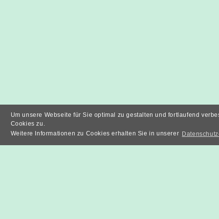
Um unsere Webseite für Sie optimal zu gestalten und fortlaufend ver
Cookies zu.
Weitere Informationen zu Cookies erhalten Sie in unserer
Datenschutz